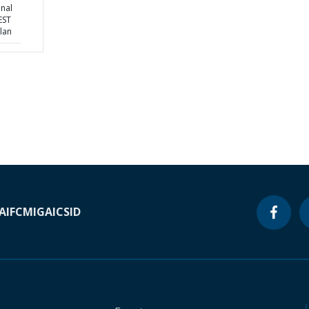
nal
EST
lan
A
IFC
MIGA
ICSID