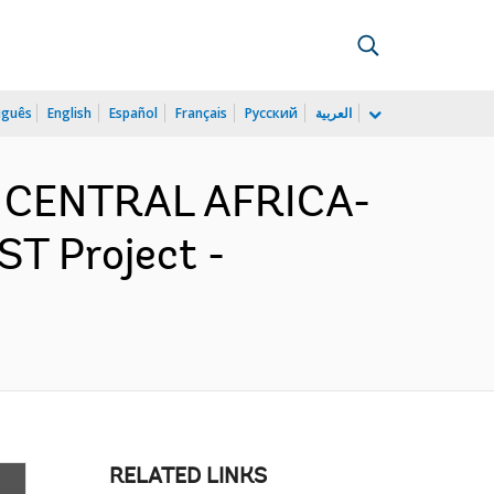
uguês
English
Español
Français
Русский
العربية
D CENTRAL AFRICA-
ST Project -
RELATED LINKS