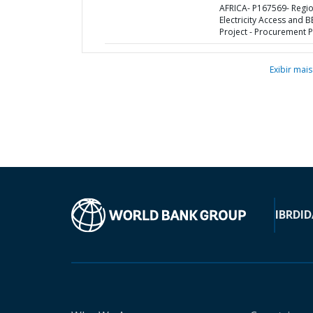
AFRICA- P167569- Regio
Electricity Access and B
Project - Procurement P
Exibir mais
IBRD
ID