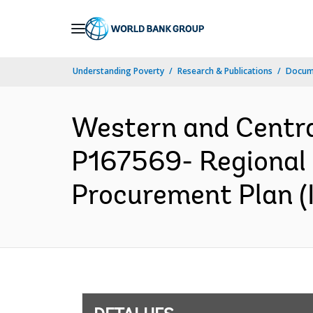
Skip
to
Main
Understanding Poverty
Research & Publications
Docume
Navigation
Western and Centr
P167569- Regional E
Procurement Plan (I