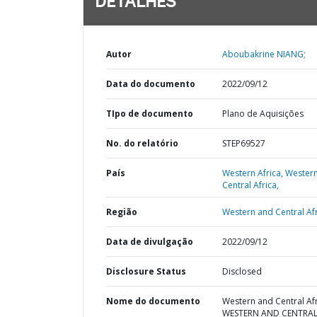
DETALHES
Autor
Aboubakrine NIANG;
Data do documento
2022/09/12
TIpo de documento
Plano de Aquisições
No. do relatório
STEP69527
País
Western Africa,
Wester
Central Africa,
Região
Western and Central Afr
Data de divulgação
2022/09/12
Disclosure Status
Disclosed
Nome do documento
Western and Central Afr
WESTERN AND CENTRA