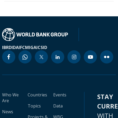
IBRD
IDA
IFC
MIGA
ICSID
Who We
Countries
Events
STAY
Are
CURR
Topics
Data
News
WITH
Projects &
WBG