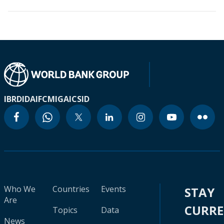
IBRD
IDA
IFC
MIGA
ICSID
Who We
Countries
Events
STAY
Are
CURR
Topics
Data
News