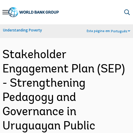
Skip
to
Main
Understanding Poverty
Esta página em:
Português
Navigation
Stakeholder
Engagement Plan (SEP)
- Strengthening
Pedagogy and
Governance in
Uruguayan Public