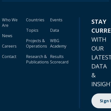
Who We
Countries
Events
STAY
Are
CURR
Topics
Data
News
WITH
Projects &
WBG
Careers
Operations
Academy
OUR
LATES
Contact
Research &
Results
Publications
Scorecard
DATA
&
INSIGH
Sign