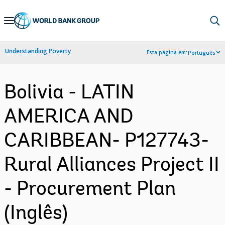
Skip
to
Main
Understanding Poverty
Esta página em:
Português
Navigation
Bolivia - LATIN
AMERICA AND
CARIBBEAN- P127743-
Rural Alliances Project II
- Procurement Plan
(Inglês)