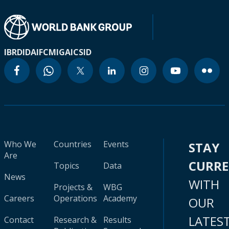
IBRD
IDA
IFC
MIGA
ICSID
Who We
Countries
Events
STAY
Are
CURR
Topics
Data
News
WITH
Projects &
WBG
Careers
Operations
Academy
OUR
LATES
Contact
Research &
Results