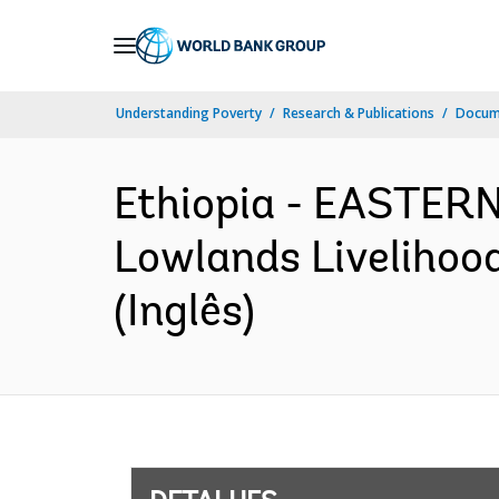
Skip
to
Main
Understanding Poverty
Research & Publications
Docume
Navigation
Ethiopia - EASTE
Lowlands Livelihood
(Inglês)