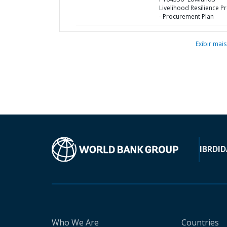
Livelihood Resilience Pr
- Procurement Plan
Exibir mais
IBRD
ID
Who We Are
Countries