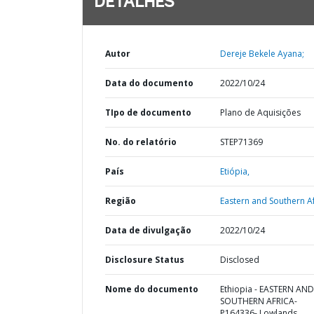
DETALHES
Autor
Dereje Bekele Ayana;
Data do documento
2022/10/24
TIpo de documento
Plano de Aquisições
No. do relatório
STEP71369
País
Etiópia,
Região
Eastern and Southern Af
Data de divulgação
2022/10/24
Disclosure Status
Disclosed
Nome do documento
Ethiopia - EASTERN AND
SOUTHERN AFRICA-
P164336- Lowlands