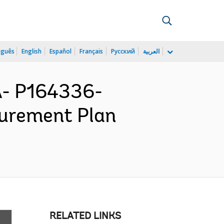
uguês
English
Español
Français
Русский
العربية
- P164336-
curement Plan
RELATED LINKS