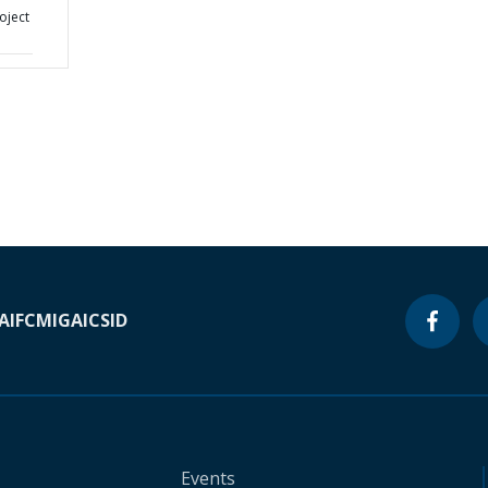
oject
A
IFC
MIGA
ICSID
Events