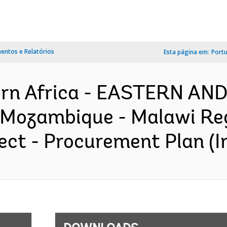
ntos e Relatórios
Esta página em:
Port
ern Africa - EASTERN A
Mozambique - Malawi Re
ect - Procurement Plan (I