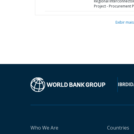
Regional Interconnecto
Project - Procurement P
Exibir mais
IBRD
ID
Who We Are
Countries