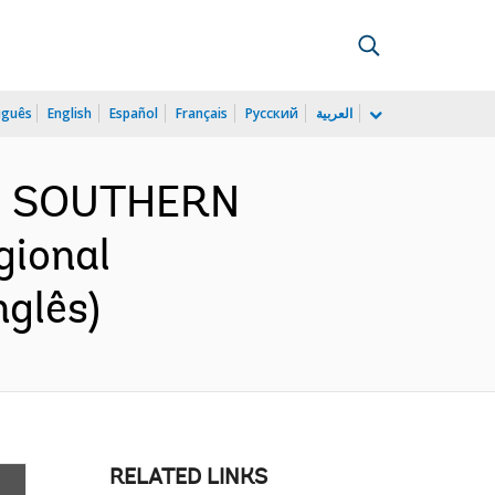
uguês
English
Español
Français
Русский
العربية
ND SOUTHERN
gional
nglês)
RELATED LINKS