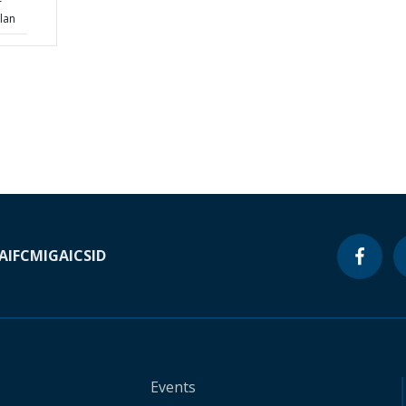
r
lan
A
IFC
MIGA
ICSID
Events