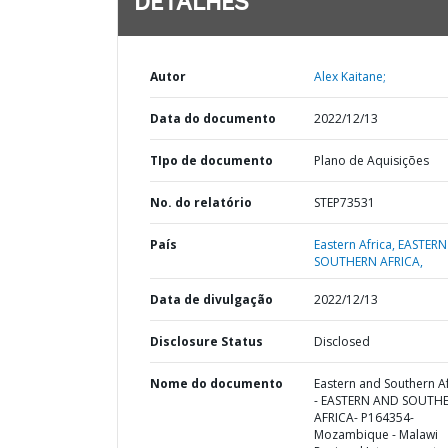
DETALHES
Autor
Alex Kaitane;
Data do documento
2022/12/13
TIpo de documento
Plano de Aquisições
No. do relatório
STEP73531
País
Eastern Africa,
EASTERN
SOUTHERN AFRICA,
Data de divulgação
2022/12/13
Disclosure Status
Disclosed
Nome do documento
Eastern and Southern Af
- EASTERN AND SOUTH
AFRICA- P164354-
Mozambique - Malawi