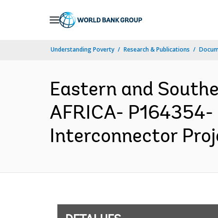
Skip
to
Main
Understanding Poverty
Research & Publications
Docume
Navigation
Eastern and South
AFRICA- P164354- 
Interconnector Proj