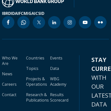
IBRD
IDA
IFC
MIGA
ICSID
Who We
Countries
Events
STAY
Are
CURR
Topics
Data
News
WITH
Projects &
WBG
Careers
Operations
Academy
OUR
LATES
Contact
Research &
Results
Publications
Scorecard
DATA