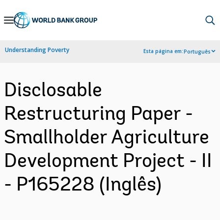
Skip
to
Main
Understanding Poverty
Esta página em:
Português
Navigation
Disclosable
Restructuring Paper -
Smallholder Agriculture
Development Project - II
- P165228 (Inglês)