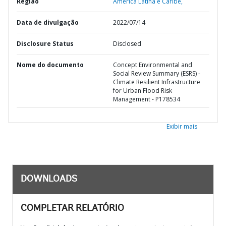
Região
América Latina e Caribe,
Data de divulgação
2022/07/14
Disclosure Status
Disclosed
Nome do documento
Concept Environmental and
Social Review Summary (ESRS) -
Climate Resilient Infrastructure
for Urban Flood Risk
Management - P178534
Exibir mais
DOWNLOADS
COMPLETAR RELATÓRIO