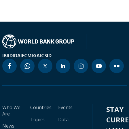
IBRD
IDA
IFC
MIGA
ICSID
Who We
Countries
Events
STAY
Are
CURR
Topics
Data
News