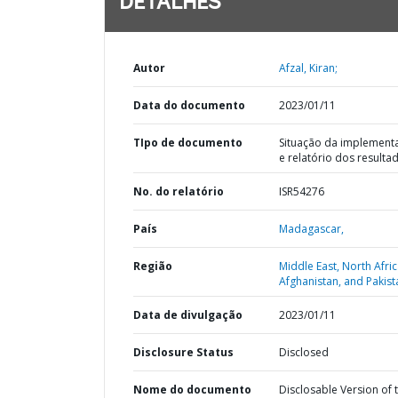
DETALHES
Autor
Afzal, Kiran;
Data do documento
2023/01/11
TIpo de documento
Situação da implement
e relatório dos resulta
No. do relatório
ISR54276
País
Madagascar,
Região
Middle East, North Afric
Afghanistan, and Pakist
Data de divulgação
2023/01/11
Disclosure Status
Disclosed
Nome do documento
Disclosable Version of 