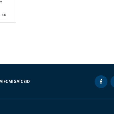
wa
: 06
A
IFC
MIGA
ICSID