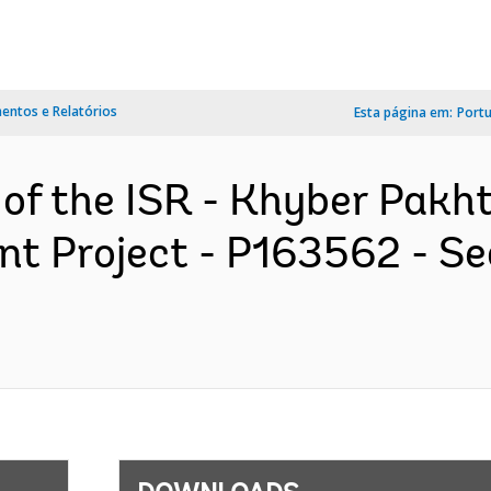
ntos e Relatórios
Esta página em:
Port
n of the ISR - Khyber Pak
t Project - P163562 - Se