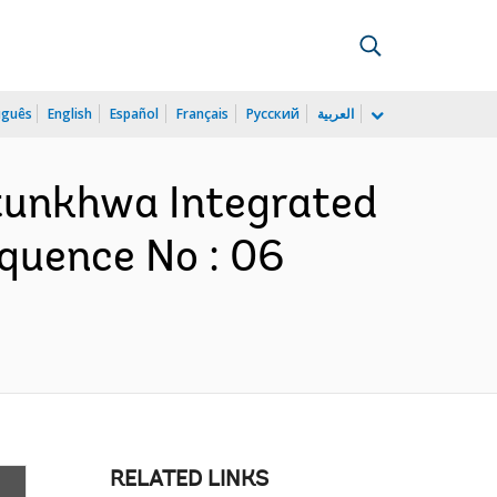
uguês
English
Español
Français
Русский
العربية
htunkhwa Integrated
quence No : 06
RELATED LINKS