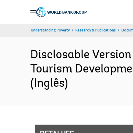
Skip
to
Main
Understanding Poverty
Research & Publications
Docume
Navigation
Disclosable Versio
Tourism Developmen
(Inglês)