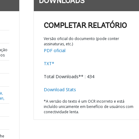
DOWNLOADS
COMPLETAR RELATÓRIO
Versão oficial do documento (pode conter
assinaturas, etc.)
ação
PDF oficial
dos
TXT*
Total Downloads** : 434
Download Stats
a,
an,
*A versão do texto é um OCR incorreto e está
incluído unicamente em benefício de usuários com
conectividade lenta.
the