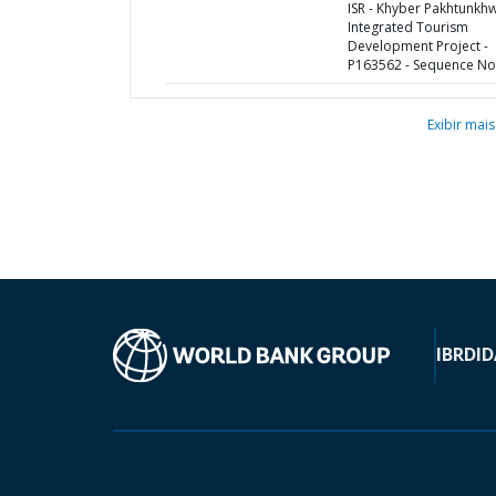
ISR - Khyber Pakhtunkh
Integrated Tourism
Development Project -
P163562 - Sequence No 
Exibir mais
IBRD
ID