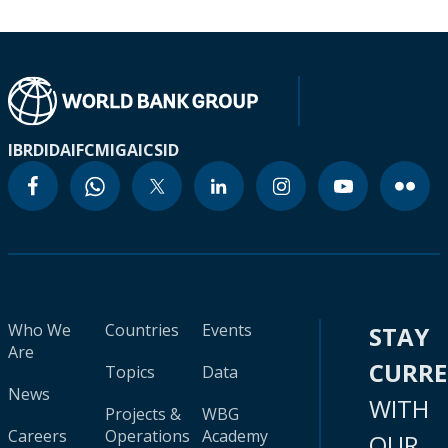
IBRD
IDA
IFC
MIGA
ICSID
Who We
Countries
Events
STAY
Are
CURR
Topics
Data
News
WITH
Projects &
WBG
Careers
Operations
Academy
OUR