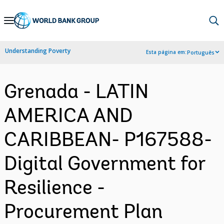
Skip
to
Main
Understanding Poverty
Esta página em:
Português
Navigation
Grenada - LATIN
AMERICA AND
CARIBBEAN- P167588-
Digital Government for
Resilience -
Procurement Plan