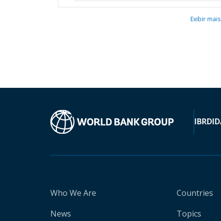
Exibir mais
IBRD
ID
Who We Are
Countries
News
Topics