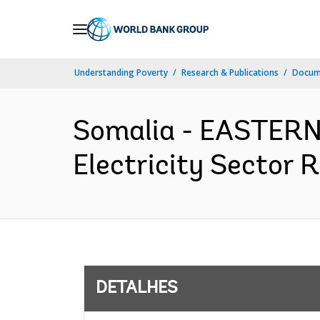
Skip
to
Main
Understanding Poverty
Research & Publications
Docume
Navigation
Somalia - EASTER
Electricity Sector 
DETALHES