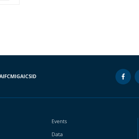
A
IFC
MIGA
ICSID
Events
Data