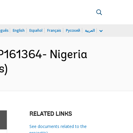
uguês
English
Español
Français
Русский
العربية
161364- Nigeria
s)
RELATED LINKS
See documents related to the
project(s)