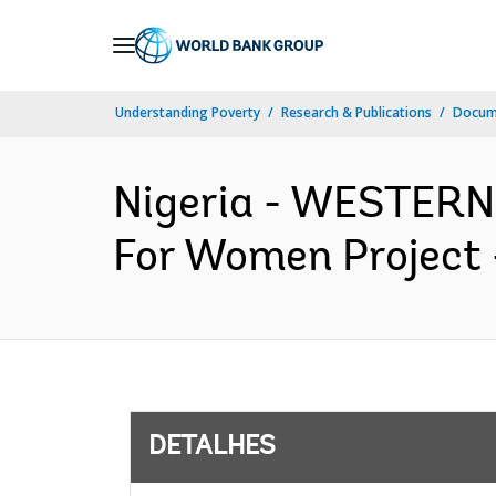
Skip
to
Main
Understanding Poverty
Research & Publications
Docume
Navigation
Nigeria - WESTERN
For Women Project 
DETALHES