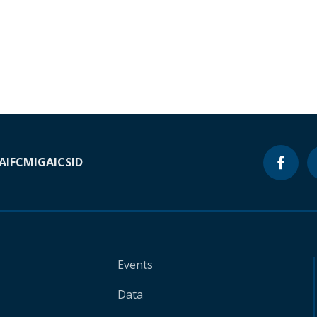
A
IFC
MIGA
ICSID
Events
Data