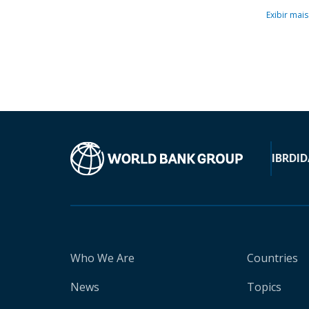
Exibir mais
IBRD
ID
Who We Are
Countries
News
Topics