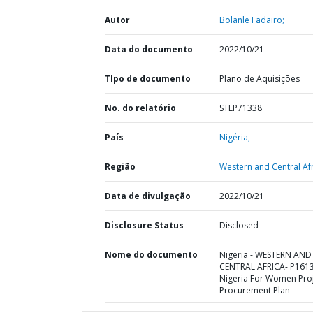
Autor
Bolanle Fadairo;
Data do documento
2022/10/21
TIpo de documento
Plano de Aquisições
No. do relatório
STEP71338
País
Nigéria,
Região
Western and Central Afr
Data de divulgação
2022/10/21
Disclosure Status
Disclosed
Nome do documento
Nigeria - WESTERN AND
CENTRAL AFRICA- P161
Nigeria For Women Proj
Procurement Plan