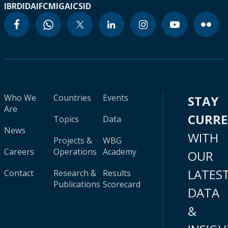
IBRD
IDA
IFC
MIGA
ICSID
Who We
Countries
Events
STAY
Are
CURR
Topics
Data
News
WITH
Projects &
WBG
Careers
Operations
Academy
OUR
LATES
Contact
Research &
Results
Publications
Scorecard
DATA
&