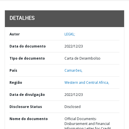
DETALHES
Autor
LEGKL;
Data do documento
2022/12/23
TIpo de documento
Carta de Desembolso
País
Camarões,
Região
Western and Central Africa,
Data de divulgação
2022/12/23
Disclosure Status
Disclosed
Nome do documento
Official Documents-
Disbursement and Financial
Information Letter for Credit