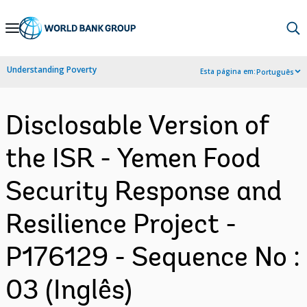
Skip
to
Main
Understanding Poverty
Esta página em:
Português
Navigation
Disclosable Version of
the ISR - Yemen Food
Security Response and
Resilience Project -
P176129 - Sequence No :
03 (Inglês)