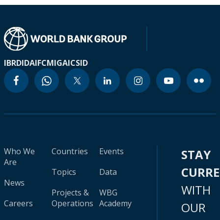
IBRD
IDA
IFC
MIGA
ICSID
Who We
Countries
Events
STAY
Are
CURR
Topics
Data
News
WITH
Projects &
WBG
Careers
Operations
Academy
OUR