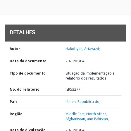
DETALHES
Autor
Hakobyan, Artavazd;
Data do documento
2023/01/04
TIpo de documento
Situação da implementação e
relatório dos resultados
No. do relatório
ISR53277
País
Iêmen,
República do,
Região
Middle East, North Africa,
Afghanistan, and Pakistan,
Data de divulgação
2023/01/04