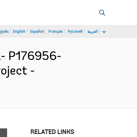
uguês
English
Español
Français
Русский
العربية
- P176956-
oject -
RELATED LINKS