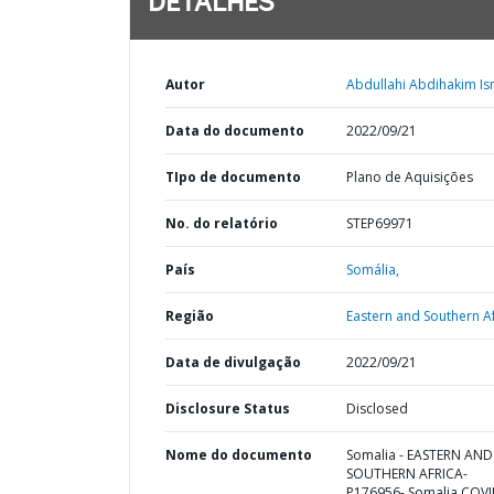
DETALHES
Autor
Abdullahi Abdihakim Ism
Data do documento
2022/09/21
TIpo de documento
Plano de Aquisições
No. do relatório
STEP69971
País
Somália,
Região
Eastern and Southern Af
Data de divulgação
2022/09/21
Disclosure Status
Disclosed
Nome do documento
Somalia - EASTERN AND
SOUTHERN AFRICA-
P176956- Somalia COVI