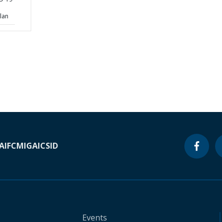
lan
A
IFC
MIGA
ICSID
Events