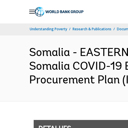
Skip
to
Main
Understanding Poverty
Research & Publications
Docume
Navigation
Somalia - EASTER
Somalia COVID-19 E
Procurement Plan (I