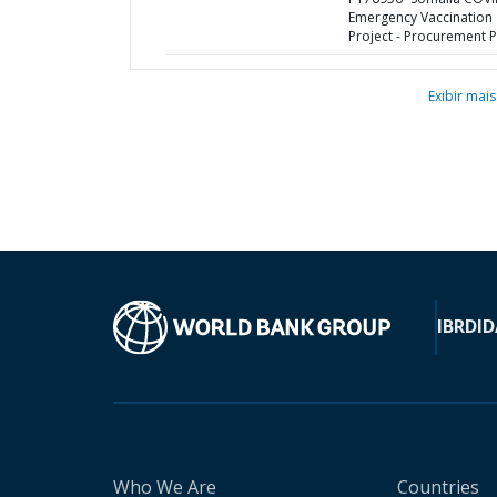
Emergency Vaccination
Project - Procurement P
Exibir mais
IBRD
ID
Who We Are
Countries