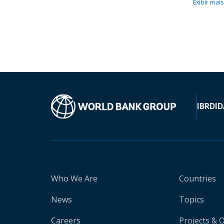
Exibir mais
IBRD
ID
Who We Are
Countries
News
Topics
Careers
Projects & 