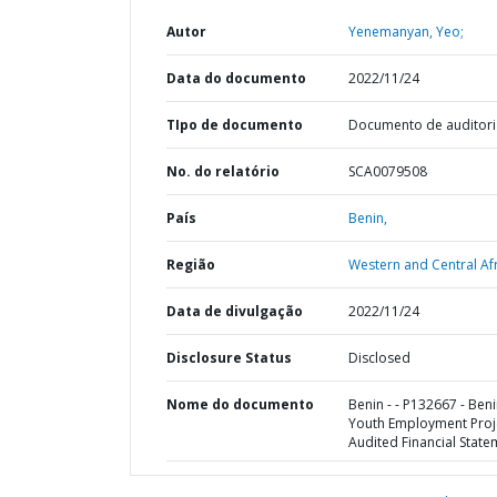
Autor
Yenemanyan, Yeo;
Data do documento
2022/11/24
TIpo de documento
Documento de auditori
No. do relatório
SCA0079508
País
Benin,
Região
Western and Central Afr
Data de divulgação
2022/11/24
Disclosure Status
Disclosed
Nome do documento
Benin - - P132667 - Ben
Youth Employment Proje
Audited Financial State