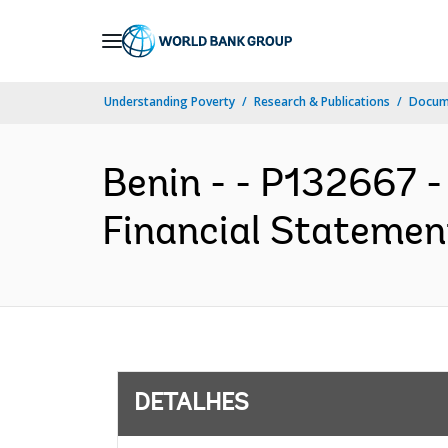
Skip
to
Main
Understanding Poverty
Research & Publications
Docume
Navigation
Benin - - P132667 
Financial Statement
DETALHES