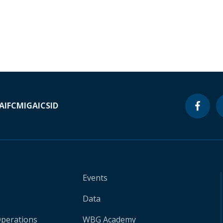
A
IFC
MIGA
ICSID
Events
Data
Operations
WBG Academy