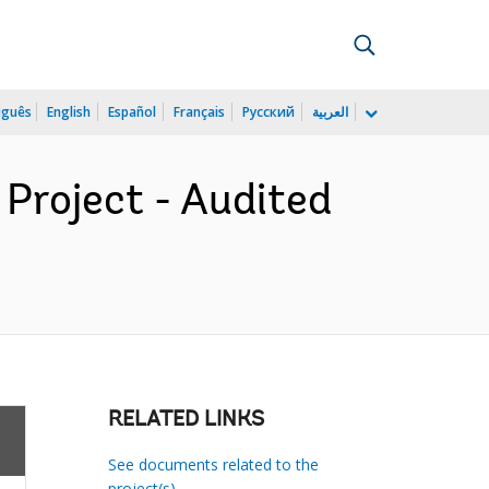
uguês
English
Español
Français
Русский
العربية
Project - Audited
RELATED LINKS
See documents related to the
project(s)