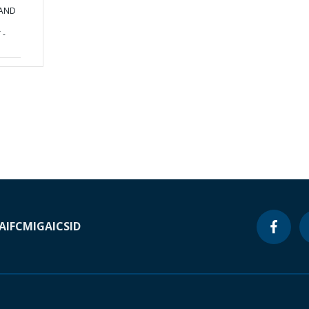
 AND
 -
A
IFC
MIGA
ICSID