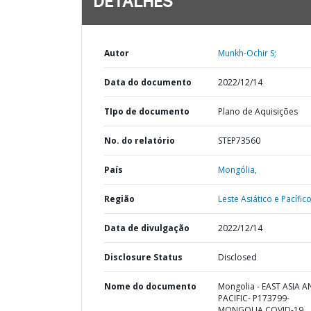
DETALHES
Autor
Munkh-Ochir S;
Data do documento
2022/12/14
TIpo de documento
Plano de Aquisições
No. do relatório
STEP73560
País
Mongólia,
Região
Leste Asiático e Pacífico
Data de divulgação
2022/12/14
Disclosure Status
Disclosed
Nome do documento
Mongolia - EAST ASIA 
PACIFIC- P173799-
MONGOLIA COVID-19