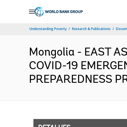
Skip
to
Main
Understanding Poverty
Research & Publications
Docume
Navigation
Mongolia - EAST A
COVID-19 EMERGE
PREPAREDNESS PROJ