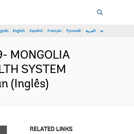
uguês
English
Español
Français
Русский
العربية
99- MONGOLIA
LTH SYSTEM
 (Inglês)
RELATED LINKS