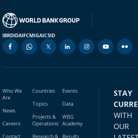
IBRD
IDA
IFC
MIGA
ICSID
Who We
Countries
Events
STAY
Are
CURR
Topics
Data
News
WITH
Projects &
WBG
Careers
Operations
Academy
OUR
LATES
Contact
Research &
Results