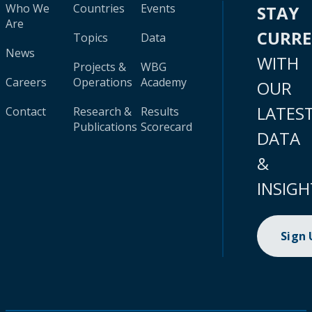
Who We
Countries
Events
STAY
Are
CURR
Topics
Data
News
WITH
Projects &
WBG
Careers
Operations
Academy
OUR
LATES
Contact
Research &
Results
Publications
Scorecard
DATA
&
INSIGH
Sign