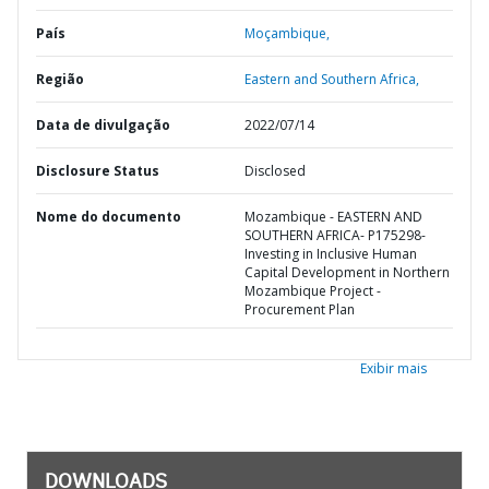
País
Moçambique,
Região
Eastern and Southern Africa,
Data de divulgação
2022/07/14
Disclosure Status
Disclosed
Nome do documento
Mozambique - EASTERN AND
SOUTHERN AFRICA- P175298-
Investing in Inclusive Human
Capital Development in Northern
Mozambique Project -
Procurement Plan
Exibir mais
DOWNLOADS