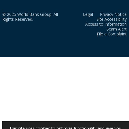
© 2025 World Bank Group. All
Legal
Privacy Notice
Rights Reserved.
Site Accessibility
Access to Information
Scam Alert
File a Complaint
This site uses cookies to optimize functionality and give you