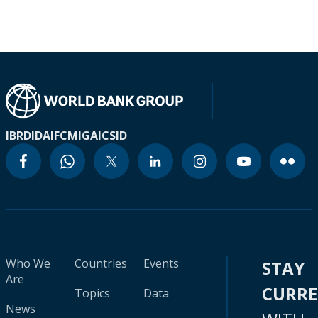
IBRD
IDA
IFC
MIGA
ICSID
Who We
Countries
Events
STAY
Are
CURR
Topics
Data
News