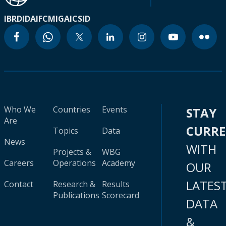
IBRD
IDA
IFC
MIGA
ICSID
Who We
Countries
Events
STAY
Are
CURR
Topics
Data
News
WITH
Projects &
WBG
Careers
Operations
Academy
OUR
LATES
Contact
Research &
Results
Publications
Scorecard
DATA
&