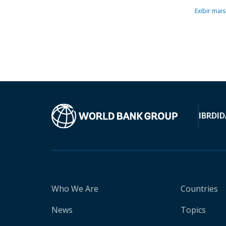
Exibir mais
IBRD
ID
Who We Are
Countries
News
Topics