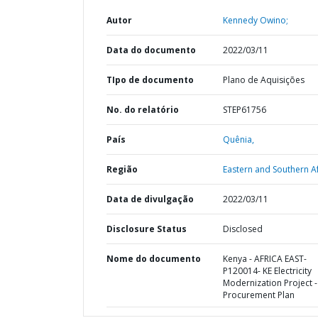
Autor
Kennedy Owino;
Data do documento
2022/03/11
TIpo de documento
Plano de Aquisições
No. do relatório
STEP61756
País
Quênia,
Região
Eastern and Southern Af
Data de divulgação
2022/03/11
Disclosure Status
Disclosed
Nome do documento
Kenya - AFRICA EAST-
P120014- KE Electricity
Modernization Project -
Procurement Plan