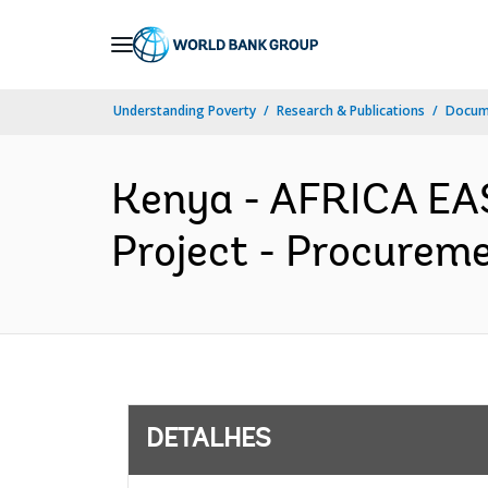
Skip
to
Main
Understanding Poverty
Research & Publications
Docume
Navigation
Kenya - AFRICA EAS
Project - Procureme
DETALHES