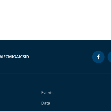
A
IFC
MIGA
ICSID
Events
Data