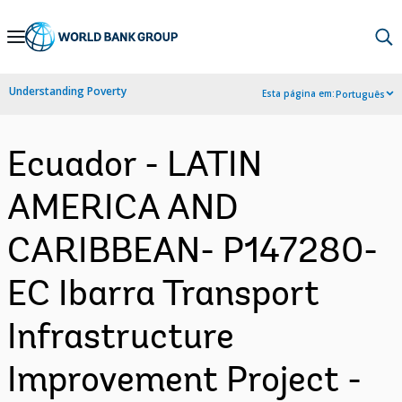
Skip
to
Main
Understanding Poverty
Esta página em:
Português
Navigation
Ecuador - LATIN
AMERICA AND
CARIBBEAN- P147280-
EC Ibarra Transport
Infrastructure
Improvement Project -