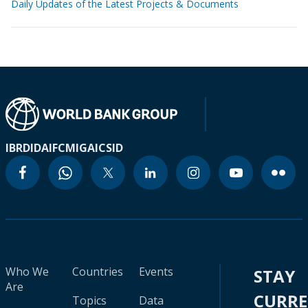
Daily Updates of the Latest Projects & Documents
IBRD
IDA
IFC
MIGA
ICSID
Who We
Countries
Events
STAY
Are
CURR
Topics
Data