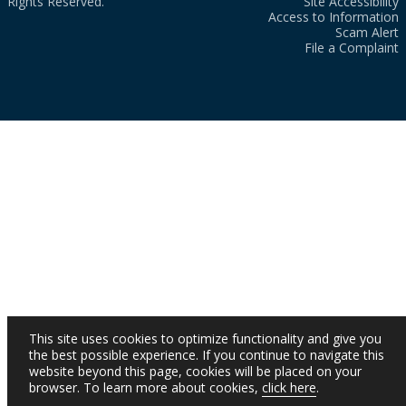
Rights Reserved.
Site Accessibility
Access to Information
Scam Alert
File a Complaint
This site uses cookies to optimize functionality and give you
the best possible experience. If you continue to navigate this
website beyond this page, cookies will be placed on your
browser. To learn more about cookies,
click here
.