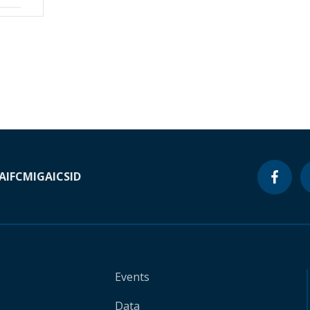
A
IFC
MIGA
ICSID
Events
Data