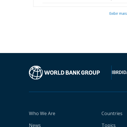
Exibir mais
IBRD
ID
Who We Are
Countries
News
Topics