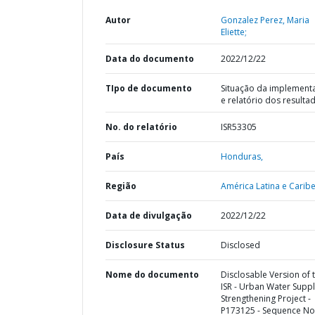
Autor
Gonzalez Perez, Maria
Eliette;
Data do documento
2022/12/22
TIpo de documento
Situação da implement
e relatório dos resulta
No. do relatório
ISR53305
País
Honduras,
Região
América Latina e Caribe
Data de divulgação
2022/12/22
Disclosure Status
Disclosed
Nome do documento
Disclosable Version of 
ISR - Urban Water Supp
Strengthening Project -
P173125 - Sequence No 