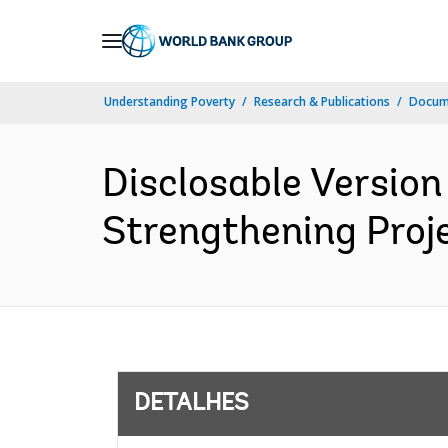
Skip
to
Main
Understanding Poverty
Research & Publications
Docume
Navigation
Disclosable Version
Strengthening Proje
DETALHES