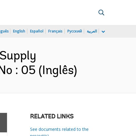
uguês
English
Español
Français
Русский
العربية
 Supply
o : 05 (Inglês)
RELATED LINKS
See documents related to the
project(s)