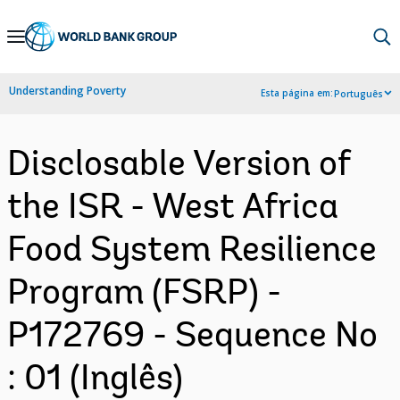
Skip
to
Main
Understanding Poverty
Esta página em:
Português
Navigation
Disclosable Version of
the ISR - West Africa
Food System Resilience
Program (FSRP) -
P172769 - Sequence No
: 01 (Inglês)