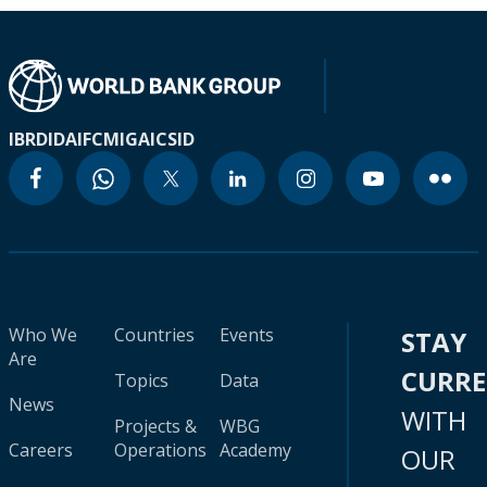
IBRD
IDA
IFC
MIGA
ICSID
Who We
Countries
Events
STAY
Are
CURR
Topics
Data
News
WITH
Projects &
WBG
Careers
Operations
Academy
OUR