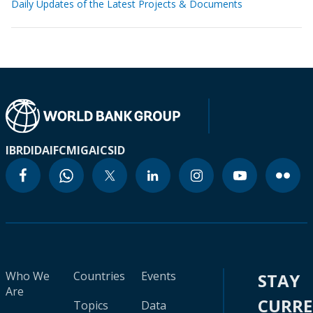
Daily Updates of the Latest Projects & Documents
IBRD
IDA
IFC
MIGA
ICSID
Who We
Countries
Events
STAY
Are
CURR
Topics
Data