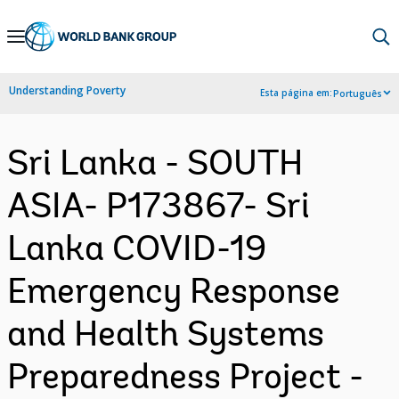
Skip
to
Main
Understanding Poverty
Esta página em:
Português
Navigation
Sri Lanka - SOUTH
ASIA- P173867- Sri
Lanka COVID-19
Emergency Response
and Health Systems
Preparedness Project -