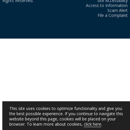
Rights Reserved.
Site Accessibility
Access to Information
Scam Alert
File a Complaint
This site uses cookies to optimize functionality and give you
the best possible experience. If you continue to navigate this
website beyond this page, cookies will be placed on your
browser. To learn more about cookies,
click here
.