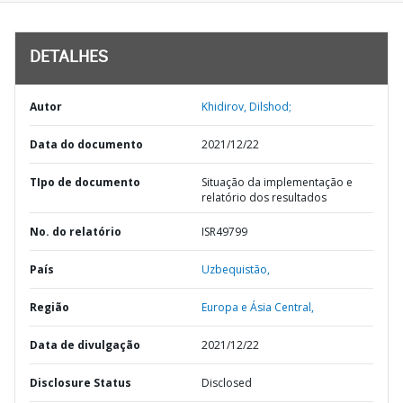
DETALHES
Autor
Khidirov, Dilshod;
Data do documento
2021/12/22
TIpo de documento
Situação da implementação e
relatório dos resultados
No. do relatório
ISR49799
País
Uzbequistão,
Região
Europa e Ásia Central,
Data de divulgação
2021/12/22
Disclosure Status
Disclosed