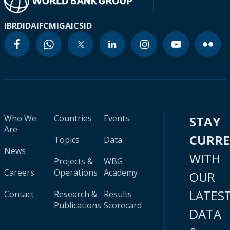
IBRD
IDA
IFC
MIGA
ICSID
Who We
Countries
Events
STAY
Are
CURR
Topics
Data
News
WITH
Projects &
WBG
Careers
Operations
Academy
OUR
LATES
Contact
Research &
Results
Publications
Scorecard
DATA