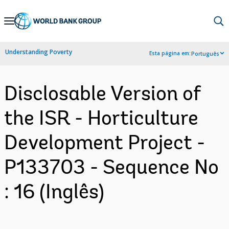
Skip
to
Main
Understanding Poverty
Esta página em:
Português
Navigation
Disclosable Version of
the ISR - Horticulture
Development Project -
P133703 - Sequence No
: 16 (Inglês)