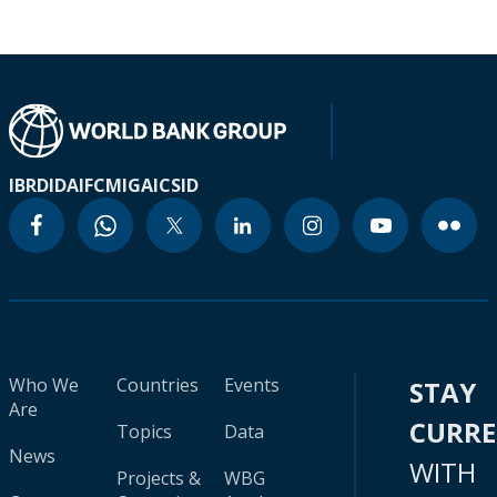
IBRD
IDA
IFC
MIGA
ICSID
Who We
Countries
Events
STAY
Are
CURR
Topics
Data
News
WITH
Projects &
WBG