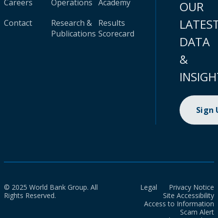
Careers
Operations
Academy
OUR
LATES
Contact
Research &
Results
Publications
Scorecard
DATA
&
INSIGH
Sign
© 2025 World Bank Group. All
Legal
Privacy Notice
Rights Reserved.
Site Accessibility
Access to Information
Scam Alert