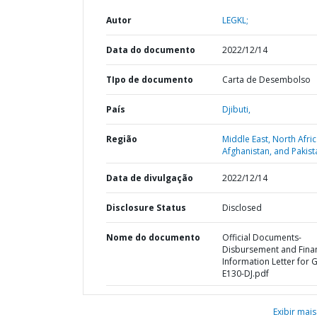
Autor
LEGKL;
Data do documento
2022/12/14
TIpo de documento
Carta de Desembolso
País
Djibuti,
Região
Middle East, North Afric
Afghanistan, and Pakist
Data de divulgação
2022/12/14
Disclosure Status
Disclosed
Nome do documento
Official Documents-
Disbursement and Finan
Information Letter for 
E130-DJ.pdf
Exibir mais