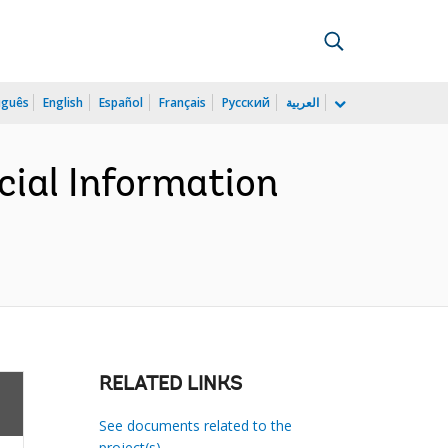
uguês
English
Español
Français
Русский
العربية
cial Information
RELATED LINKS
See documents related to the
project(s)