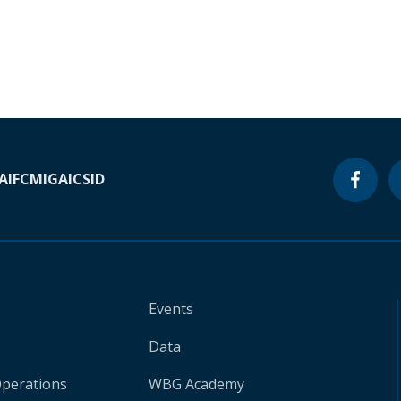
A
IFC
MIGA
ICSID
Events
Data
Operations
WBG Academy