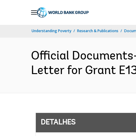
Skip
to
Main
Understanding Poverty
Research & Publications
Docume
Navigation
Official Documents
Letter for Grant E1
DETALHES