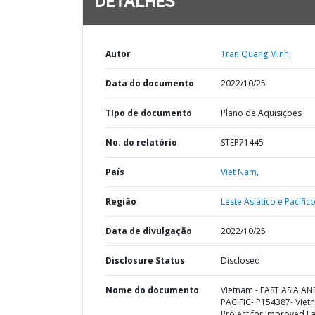
DETALHES
Autor
Tran Quang Minh;
Data do documento
2022/10/25
TIpo de documento
Plano de Aquisições
No. do relatório
STEP71445
País
Viet Nam,
Região
Leste Asiático e Pacífico
Data de divulgação
2022/10/25
Disclosure Status
Disclosed
Nome do documento
Vietnam - EAST ASIA AN
PACIFIC- P154387- Viet
Project for Improved L