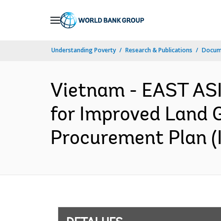
Skip
to
Main
Understanding Poverty
Research & Publications
Docume
Navigation
Vietnam - EAST ASI
for Improved Land 
Procurement Plan (I