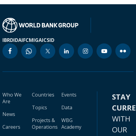
IBRD
IDA
IFC
MIGA
ICSID
Who We
Countries
Events
STAY
Are
CURR
Topics
Data
News
WITH
Projects &
WBG
Careers
Operations
Academy
OUR