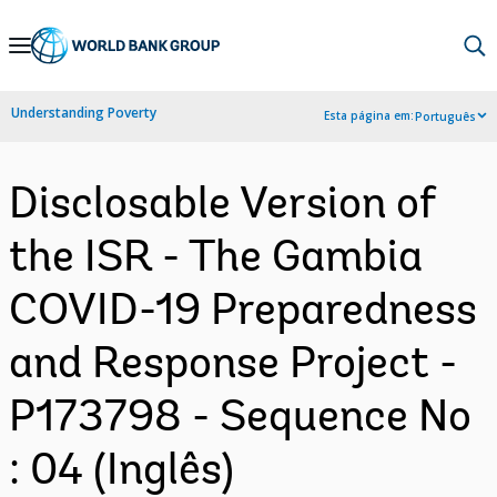
Skip
to
Main
Understanding Poverty
Esta página em:
Português
Navigation
Disclosable Version of
the ISR - The Gambia
COVID-19 Preparedness
and Response Project -
P173798 - Sequence No
: 04 (Inglês)