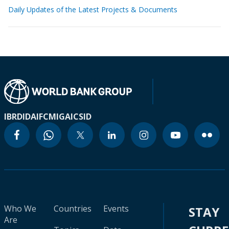
Daily Updates of the Latest Projects & Documents
IBRD
IDA
IFC
MIGA
ICSID
Who We
Countries
Events
STAY
Are