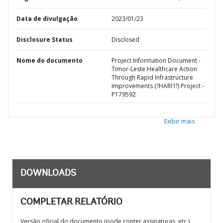
Data de divulgação
2023/01/23
Disclosure Status
Disclosed
Nome do documento
Project Information Document -
Timor-Leste Healthcare Action
Through Rapid Infrastructure
Improvements (?HARI'I?) Project -
P179592
Exibir mais
DOWNLOADS
COMPLETAR RELATÓRIO
Versão oficial do documento (pode conter assinaturas, etc.)