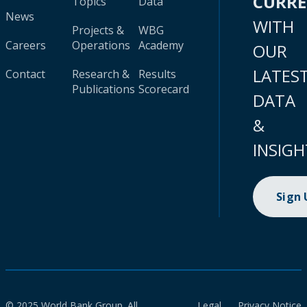
CURR
Topics
Data
News
WITH
Projects &
WBG
Careers
Operations
Academy
OUR
LATES
Contact
Research &
Results
Publications
Scorecard
DATA
&
INSIGH
Sign
© 2025 World Bank Group. All
Legal
Privacy Notice