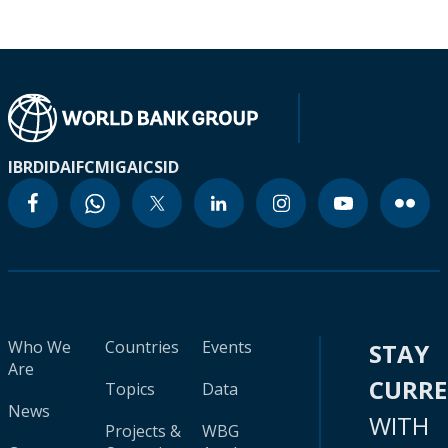
IBRD
IDA
IFC
MIGA
ICSID
Who We
Countries
Events
STAY
Are
CURR
Topics
Data
News
WITH
Projects &
WBG