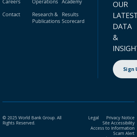
Careers
Operations
Academy
OUR
LATES
Contact
Research &
Results
Publications
Scorecard
DATA
&
INSIGH
Sign
© 2025 World Bank Group. All
Legal
Privacy Notice
Rights Reserved.
Site Accessibility
Access to Information
Scam Alert