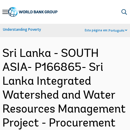
Skip
to
Main
Understanding Poverty
Esta página em:
Português
Navigation
Sri Lanka - SOUTH
ASIA- P166865- Sri
Lanka Integrated
Watershed and Water
Resources Management
Project - Procurement