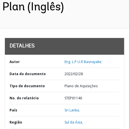
Plan (Inglês)
DETALHES
Autor
Eng. L.P U.R Basnayake;
Data do documento
2022/02/28
TIpo de documento
Plano de Aquisições
No. do relatório
STEP61146
País
Sri Lanka,
Região
Sul da Ásia,