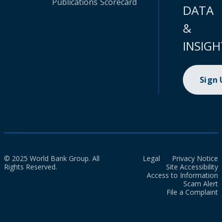
Publications
Scorecard
DATA
&
INSIGH
Sign
© 2025 World Bank Group. All
Legal
Privacy Notice
Rights Reserved.
Site Accessibility
Access to Information
Scam Alert
File a Complaint