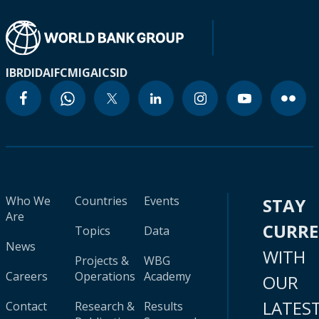
IBRD
IDA
IFC
MIGA
ICSID
Who We
Countries
Events
STAY
Are
CURR
Topics
Data
News
WITH
Projects &
WBG
Careers
Operations
Academy
OUR
LATES
Contact
Research &
Results