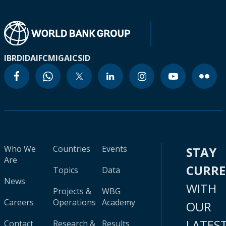
IBRD
IDA
IFC
MIGA
ICSID
Who We
Countries
Events
STAY
Are
CURR
Topics
Data
News
WITH
Projects &
WBG
Careers
Operations
Academy
OUR
LATES
Contact
Research &
Results