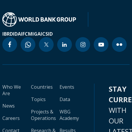
IBRD
IDA
IFC
MIGA
ICSID
Who We
Countries
Events
STAY
Are
CURR
Topics
Data
News
WITH
Projects &
WBG
Careers
Operations
Academy
OUR
LATES
Contact
Research &
Results