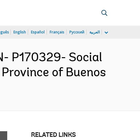
uguês
English
Español
Français
Русский
العربية
- P170329- Social
e Province of Buenos
RELATED LINKS