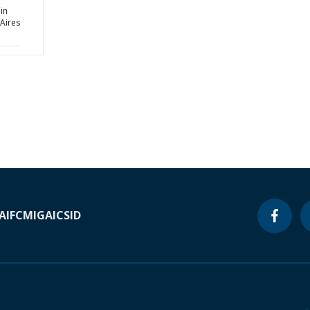
in
Aires
A
IFC
MIGA
ICSID