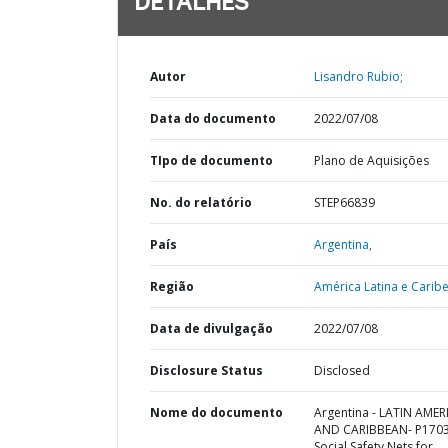
DETALHES
Autor
Lisandro Rubio;
Data do documento
2022/07/08
TIpo de documento
Plano de Aquisições
No. do relatório
STEP66839
País
Argentina,
Região
América Latina e Caribe
Data de divulgação
2022/07/08
Disclosure Status
Disclosed
Nome do documento
Argentina - LATIN AMER
AND CARIBBEAN- P1703
Social Safety Nets for