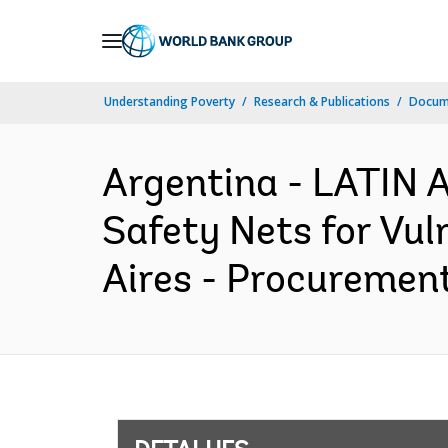
Skip
to
Main
Understanding Poverty
Research & Publications
Docume
Navigation
Argentina - LATIN
Safety Nets for Vul
Aires - Procurement