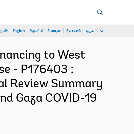
uguês
English
Español
Français
Русский
العربية
inancing to West
e - P176403 :
cial Review Summary
 and Gaza COVID-19