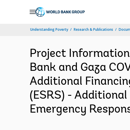
Skip
to
Main
Understanding Poverty
Research & Publications
Docume
Navigation
Project Informatio
Bank and Gaza COV
Additional Financi
(ESRS) - Additiona
Emergency Response