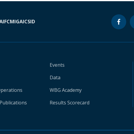
A
IFC
MIGA
ICSID
Events
Data
Operations
WBG Academy
Publications
Results Scorecard