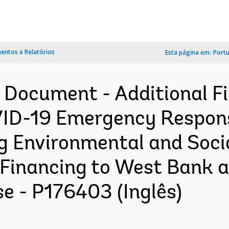
ntos e Relatórios
Esta página em:
Port
n Document - Additional F
ID-19 Emergency Respons
ng Environmental and So
l Financing to West Bank
 - P176403 (Inglês)