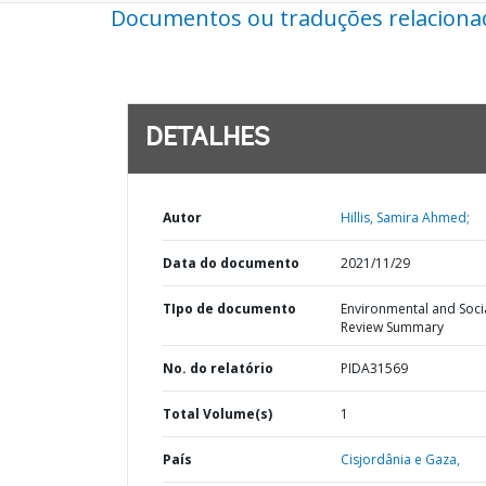
Documentos ou traduções relaciona
DETALHES
Autor
Hillis, Samira Ahmed;
Data do documento
2021/11/29
TIpo de documento
Environmental and Soci
Review Summary
No. do relatório
PIDA31569
Total Volume(s)
1
País
Cisjordânia e Gaza,