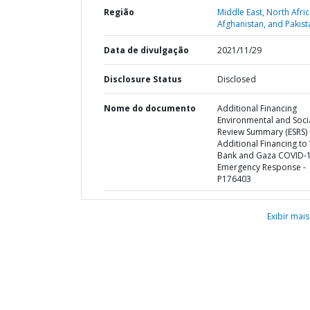
Região
Middle East, North Afric
Afghanistan, and Pakist
Data de divulgação
2021/11/29
Disclosure Status
Disclosed
Nome do documento
Additional Financing
Environmental and Soci
Review Summary (ESRS) 
Additional Financing to
Bank and Gaza COVID-
Emergency Response -
P176403
Exibir mais