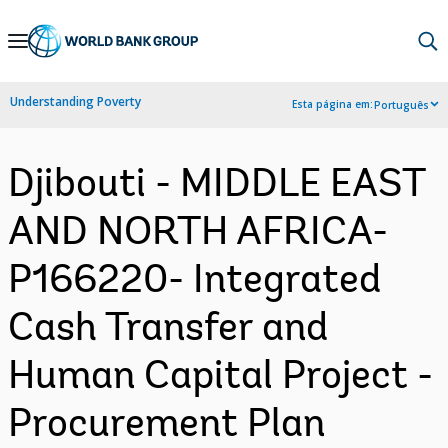
Skip
to
Main
Understanding Poverty
Esta página em:
Português
Navigation
Djibouti - MIDDLE EAST
AND NORTH AFRICA-
P166220- Integrated
Cash Transfer and
Human Capital Project -
Procurement Plan