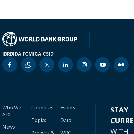
IBRD
IDA
IFC
MIGA
ICSID
Who We
Countries
Events
STAY
Are
CURR
Topics
Data
News
WITH
Projects &
WBG