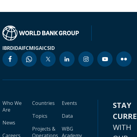
IBRD
IDA
IFC
MIGA
ICSID
Who We
Countries
Events
STAY
Are
CURR
Topics
Data
News
WITH
Projects &
WBG
Careers
Operations
Academy