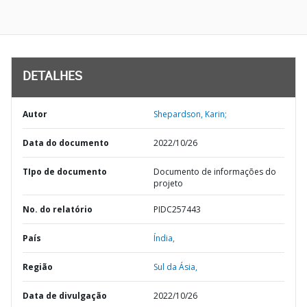
DETALHES
Autor
Shepardson, Karin;
Data do documento
2022/10/26
TIpo de documento
Documento de informações do
projeto
No. do relatório
PIDC257443
País
Índia,
Região
Sul da Ásia,
Data de divulgação
2022/10/26