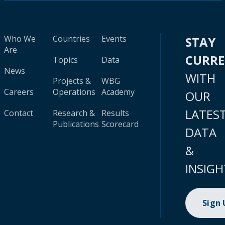
Who We
Countries
Events
STAY
Are
CURR
Topics
Data
News
WITH
Projects &
WBG
Careers
Operations
Academy
OUR
LATES
Contact
Research &
Results
Publications
Scorecard
DATA
&
INSIGH
Sign