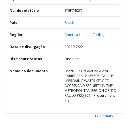
No. do relatório
STEP74027
País
Brasil,
Região
América Latina e Caribe,
Data de divulgação
2022/12/22
Disclosure Status
Disclosed
Nome do documento
Brazil - LATIN AMERICA AND
CARIBBEAN- P165695- SABESP -
IMPROVING WATER SERVICE
ACCESS AND SECURITY IN THE
METROPOLITAN REGION OF S?O
PAULO PROJECT - Procurement
Plan
Exibir mais