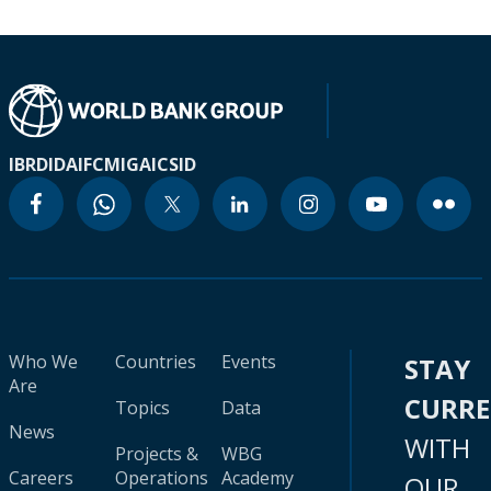
IBRD
IDA
IFC
MIGA
ICSID
Who We
Countries
Events
STAY
Are
CURR
Topics
Data
News
WITH
Projects &
WBG
Careers
Operations
Academy
OUR