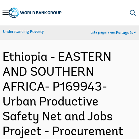
Skip
to
Main
Understanding Poverty
Esta página em:
Português
Navigation
Ethiopia - EASTERN
AND SOUTHERN
AFRICA- P169943-
Urban Productive
Safety Net and Jobs
Project - Procurement