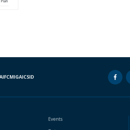
 Plan
A
IFC
MIGA
ICSID
Events