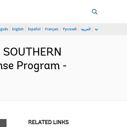
uguês
English
Español
Français
Русский
العربية
ND SOUTHERN
se Program -
RELATED LINKS