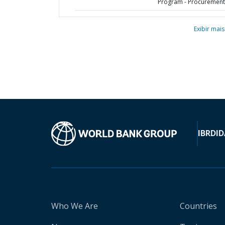
Program - Procurement
Exibir mais
IBRD
ID
Who We Are
Countries