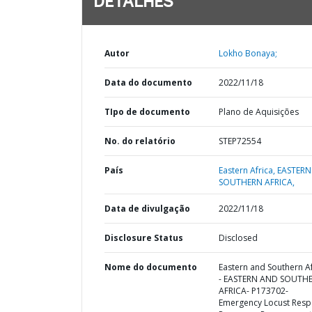
DETALHES
Autor
Lokho Bonaya;
Data do documento
2022/11/18
TIpo de documento
Plano de Aquisições
No. do relatório
STEP72554
País
Eastern Africa,
EASTERN
SOUTHERN AFRICA,
Data de divulgação
2022/11/18
Disclosure Status
Disclosed
Nome do documento
Eastern and Southern Af
- EASTERN AND SOUTH
AFRICA- P173702-
Emergency Locust Res