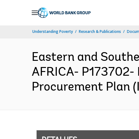
Skip
to
Main
Understanding Poverty
Research & Publications
Docume
Navigation
Eastern and South
AFRICA- P173702- 
Procurement Plan (I