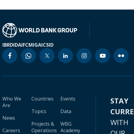
IBRD
IDA
IFC
MIGA
ICSID
Who We
Countries
Events
STAY
Are
CURR
Topics
Data
News
WITH
Projects &
WBG
Careers
Operations
Academy
OUR