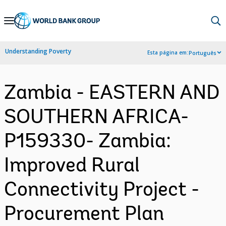
Skip
to
Main
Understanding Poverty
Esta página em:
Português
Navigation
Zambia - EASTERN AND
SOUTHERN AFRICA-
P159330- Zambia:
Improved Rural
Connectivity Project -
Procurement Plan