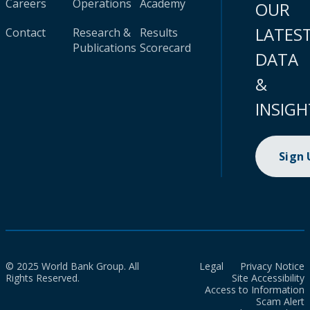
Careers
Operations
Academy
OUR
LATES
Contact
Research &
Results
Publications
Scorecard
DATA
&
INSIGH
Sign
© 2025 World Bank Group. All
Legal
Privacy Notice
Rights Reserved.
Site Accessibility
Access to Information
Scam Alert