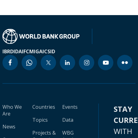
IBRD
IDA
IFC
MIGA
ICSID
Who We
Countries
Events
STAY
Are
CURR
Topics
Data
News
WITH
Projects &
WBG