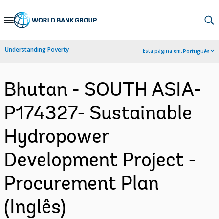
Skip
to
Main
Understanding Poverty
Esta página em:
Português
Navigation
Bhutan - SOUTH ASIA-
P174327- Sustainable
Hydropower
Development Project -
Procurement Plan
(Inglês)