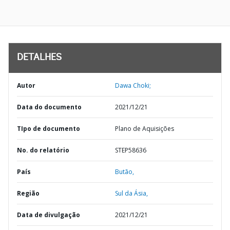
DETALHES
Autor
Dawa Choki;
Data do documento
2021/12/21
TIpo de documento
Plano de Aquisições
No. do relatório
STEP58636
País
Butão,
Região
Sul da Ásia,
Data de divulgação
2021/12/21