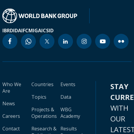
IBRD
IDA
IFC
MIGA
ICSID
Who We
Countries
Events
STAY
Are
CURR
Topics
Data
News
WITH
Projects &
WBG
Careers
Operations
Academy
OUR
LATES
Contact
Research &
Results