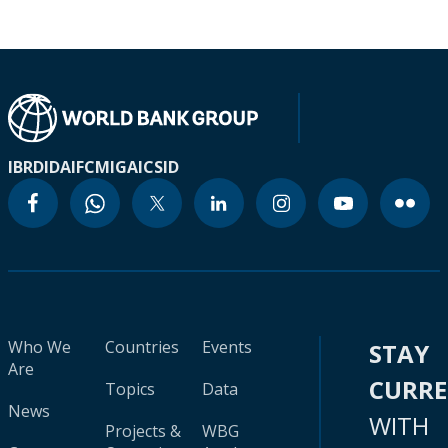
IBRD
IDA
IFC
MIGA
ICSID
Who We
Countries
Events
STAY
Are
CURR
Topics
Data
News
WITH
Projects &
WBG