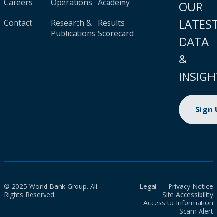
Careers
Operations
Academy
OUR
LATES
Contact
Research &
Results
Publications
Scorecard
DATA
&
INSIGH
Sign
© 2025 World Bank Group. All
Legal
Privacy Notice
Rights Reserved.
Site Accessibility
Access to Information
Scam Alert