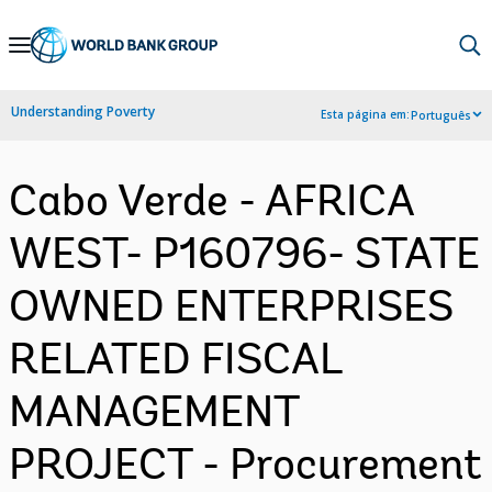
Skip
to
Main
Understanding Poverty
Esta página em:
Português
Navigation
Cabo Verde - AFRICA
WEST- P160796- STATE
OWNED ENTERPRISES
RELATED FISCAL
MANAGEMENT
PROJECT - Procurement