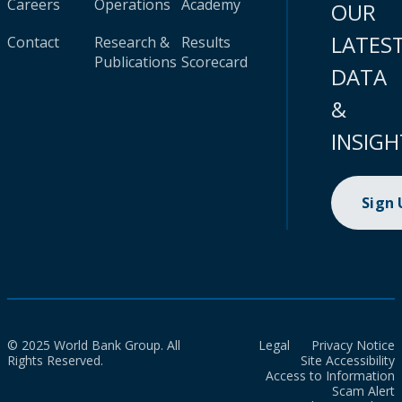
Careers
Operations
Academy
OUR
LATES
Contact
Research &
Results
Publications
Scorecard
DATA
&
INSIGH
Sign
© 2025 World Bank Group. All
Legal
Privacy Notice
Rights Reserved.
Site Accessibility
Access to Information
Scam Alert