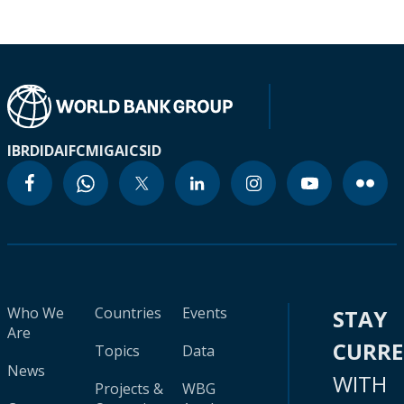
IBRD
IDA
IFC
MIGA
ICSID
Who We
Countries
Events
STAY
Are
CURR
Topics
Data
News
WITH
Projects &
WBG