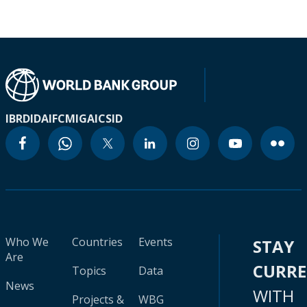
IBRD
IDA
IFC
MIGA
ICSID
Who We
Countries
Events
STAY
Are
CURR
Topics
Data
News
WITH
Projects &
WBG