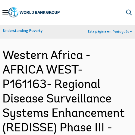
Skip
to
Main
Understanding Poverty
Esta página em:
Português
Navigation
Western Africa -
AFRICA WEST-
P161163- Regional
Disease Surveillance
Systems Enhancement
(REDISSE) Phase III -